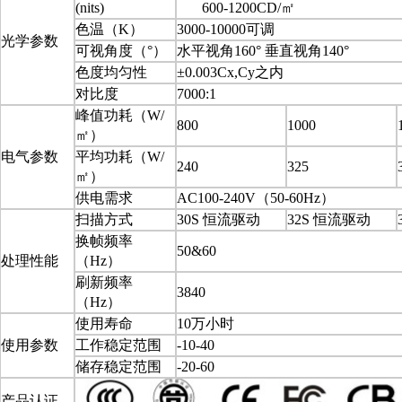
(nits)
600-1200CD/㎡
色温（K）
3000-10000可调
光学参数
可视角度（°）
水平视角160° 垂直视角140°
色度均匀性
±0.003Cx,Cy之内
对比度
7000:1
峰值功耗（W/
800
1000
㎡）
电气参数
平均功耗（W/
240
325
㎡）
供电需求
AC100-240V（50-60Hz）
扫描方式
30S 恒流驱动
32S 恒流驱动
换帧频率
50&60
处理性能
（Hz）
刷新频率
3840
（Hz）
使用寿命
10万小时
使用参数
工作稳定范围
-10-40
储存稳定范围
-20-60
产品认证