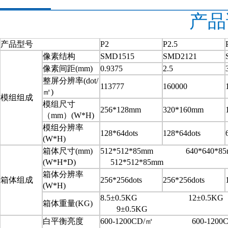
产品
产品型号
P2
P2.5
像素结构
SMD1515
SMD2121
像素间距(mm)
0.9375
2.5
整屏分辨率(dot/
113777
160000
㎡)
模组组成
模组尺寸
256*128mm
320*160mm
（mm）(W*H)
模组分辨率
128*64dots
128*64dots
(W*H)
箱体尺寸(mm)
512*512*85mm 640*64
(W*H*D)
512*512*85mm
箱体分辨率
箱体组成
256*256dots
256*256dots
(W*H)
8.5±0.5KG 12±
箱体重量(KG)
9±0.5KG
白平衡亮度
600-1200CD/㎡ 600-12